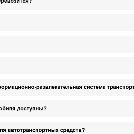
еревозится?
формационно-развлекательная система транспор
мобиля доступны?
для автотранспортных средств?