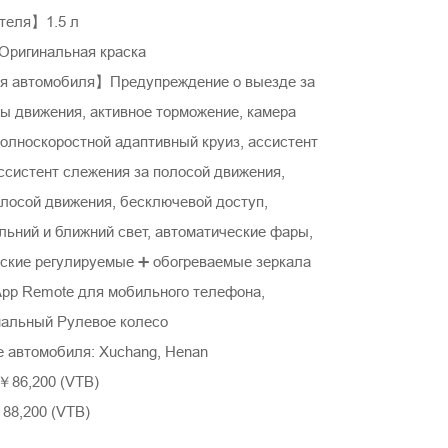
теля】1.5 л
ригинальная краска
я автомобиля】Предупреждение о выезде за
ы движения, активное торможение, камера
полноскоростной адаптивный круиз, ассистент
ссистент слежения за полосой движения,
олосой движения, бесключевой доступ,
льний и ближний свет, автоматические фары,
еские регулируемые ➕ обогреваемые зеркала
 App Remote для мобильного телефона,
нальный Рулевое колесо
 автомобиля: Xuchang, Henan
 ￥86,200 (VTB)
88,200 (VTB)