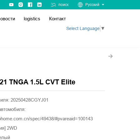
поиск
Русский
овости
logistics
Контакт
Select Language
▼
021 TNGA 1.5L CVT Elite
биля: 20250428CGYJ01
автомобиля:
tohome.com.cn/spec/49438/#pvareaid=100143
ния] 2WD
белый