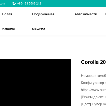
.com
+86-133 5689 2121
Новая
Подержанная
Автозапчасти
Н
машина
машина
Corolla 2
Номер автомо
Конфигуратор 
https://www.au
[Режим движе
[Цвет] Супер 