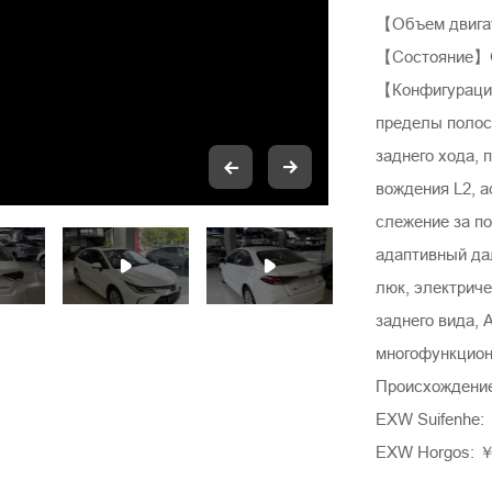
【Объем двига
【Состояние】О
【Конфигураци
пределы полос
заднего хода, 
вождения L2, а
слежение за п
адаптивный да
люк, электрич
заднего вида,
многофункцио
Происхождение
EXW Suifenhe:
EXW Horgos: ￥