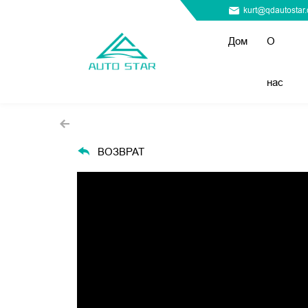
kurt@qdautostar
Дом
О
нас
ВОЗВРАТ