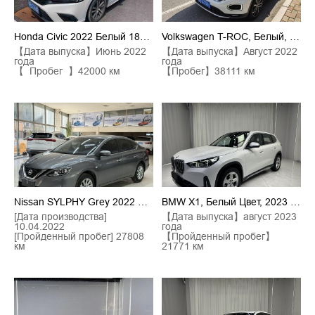
Honda Civic 2022 Белый 180TURBO CVT, Версия Shangqing
Volkswagen T-ROC, Белый, 2022 Модельный Год, 280TSI DSG Переднеприводный Comfort Plus
【Дата выпуска】Июнь 2022
【Дата выпуска】Август 2022
года
года
【 Пробег 】42000 км
【Пробег】38111 км
Nissan SYLPHY Grey 2022 Model Classic 1.6XL CVT Luxury Edition
BMW X1, Белый Цвет, 2023 Год, С Моделью SDrive20Li, Комплект По Дизайну X
[Дата производства]
【Дата выпуска】август 2023
10.04.2022
года
[Пройденный пробег] 27808
【Пройденный пробег】
км
21771 км