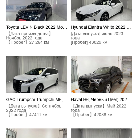
Toyota LEVIN Black 2022 Model Hybrid 1.8H E-CVT Luxury Edition
Hyundai Elantra White 2022 Model 1.5L CVT LUX Supreme Edition
【Дата производства】
[Дата выпуска] июнь 2023
Ноябрь 2022 года
года
【Пробег】27 264 км
[Пробег] 43029 км
GAC Trumpchi Trumpchi M6, Белый Цвет, Модель 2021 PRO 270T DCT
Haval H6, Черный Цвет, 2021 Год Выпуска, Версия "Национальная Мода", 1.5T, Автоматическая Коробка Передач, Версия "Чемпион"
【Дата выпуска】Сентябрь
【Дата выпуска】Май 2022
2022 года
года
【Пробег】47411 км
【Пробег】42038 км