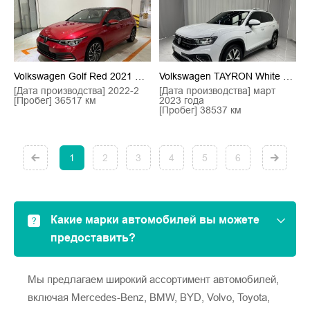
Volkswagen Golf Red 2021 Model 280TSI DSG Pro
Volkswagen TAYRON White 2023 Model 280TSI 2WD Luxury Plus Advanced Edition
[Дата производства] 2022-2
[Дата производства] март
[Пробег] 36517 км
2023 года
[Пробег] 38537 км
1
2
3
4
5
6
Какие марки автомобилей вы можете
предоставить?
Мы предлагаем широкий ассортимент автомобилей,
включая Mercedes-Benz, BMW, BYD, Volvo, Toyota,