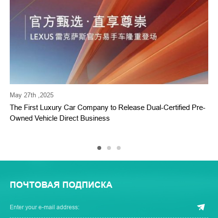
May 27th ,2025
M
The First Luxury Car Company to Release Dual-Certified Pre-
П
Owned Vehicle Direct Business
л
п
ПОЧТОВАЯ ПОДПИСКА