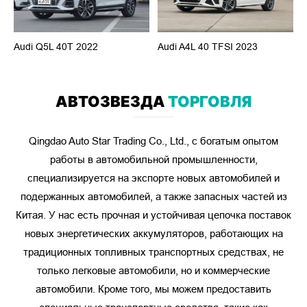
Audi Q5L 40T 2022
Benz EQE 350 2022
Honda CRV PHEV 2,0L
BYD Tang EV 600KM 2022
Zeekr 9 Мы 2022
Geely EV Pro 1.5T LFP 2022
MG 7 1.5T 2023
Aion Y Младше 2023
HQ9 2.0T 2023
GAC TOYOTA BZ4X Elite 2022
Audi A4L 40 TFSI 2023
Хонда Элисон
BYD Yuan Pro 401KM
Zeekr 001 Мы 100 2023
Geely Dihao 1.4T CVT 2022
FAW TOYOTA BZ4X
Benz Weiting Elite Edition 2.0t 2023
АВТОЗВЕЗДА
ТОРГОВЛЯ
Qingdao Auto Star Trading Co., Ltd., с богатым опытом
работы в автомобильной промышленности,
Соглашение Phev
Юань Плюс 2022 430 Км
Camry 2.0 GVP 2023
Geely Boyue COOL 1.5TD Zhilian 2023
Tang DM I 2023
СИНГРУИ 2.0TD 2023
специализируется на экспорте новых автомобилей и
подержанных автомобилей, а также запасных частей из
Китая. У нас есть прочная и устойчивая цепочка поставок
новых энергетических аккумуляторов, работающих на
традиционных топливных транспортных средствах, не
только легковые автомобили, но и коммерческие
автомобили. Кроме того, мы можем предоставить