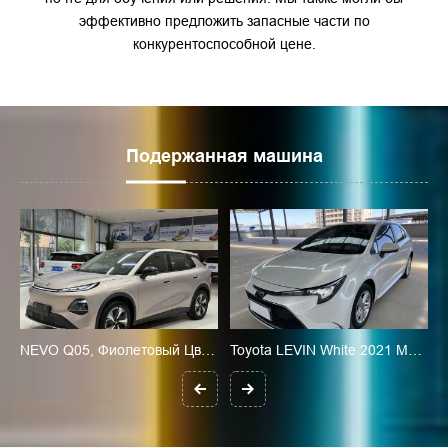
эффективно предложить запасные части по
конкурентоспособной цене.
Подержанная машина
Advanced Edition
NEVO Q05, Фиолетовый Цвет, 2026 Год Выпуска, 506Max+
Toyota LEVIN White 2021 Model 185T CVT Luxury Edition, Euro VI