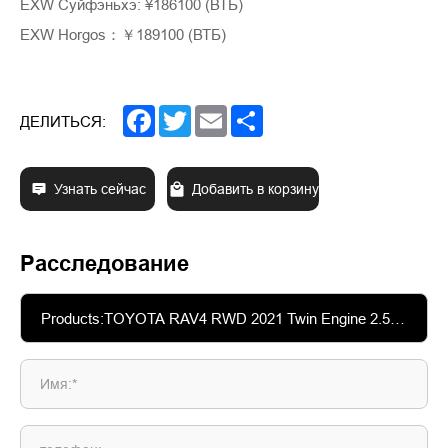
EXW Суйфэньхэ: ¥186100 (ВТБ)
EXW Horgos：￥189100 (ВТБ)
Facebook
Twitter
Email
Share
ДЕЛИТЬСЯ:
Узнать сейчас
Добавить в корзину
Расследование
Имя:*