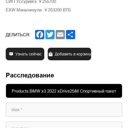
СИП Уссурийск ￥255700
EXW Маньчжоули: ￥253200 ВТБ
Facebook
Twitter
Email
Share
ДЕЛИТЬСЯ:
Узнать сейчас
Добавить в корзину
Расследование
Имя:*