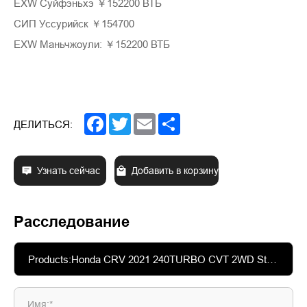
EXW Суйфэньхэ ￥152200 ВТБ
СИП Уссурийск ￥154700
EXW Маньчжоули: ￥152200 ВТБ
Facebook
Twitter
Email
Share
ДЕЛИТЬСЯ:
Узнать сейчас
Добавить в корзину
Расследование
Имя:*