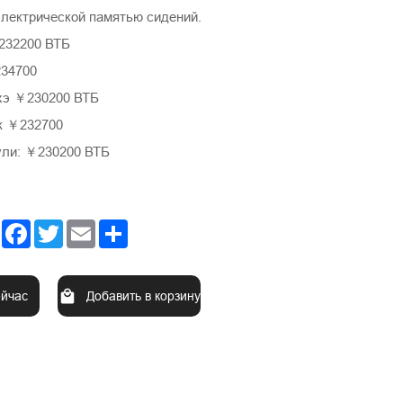
электрической памятью сидений.
232200 ВТБ
234700
э ￥230200 ВТБ
к ￥232700
ли: ￥230200 ВТБ
Facebook
Twitter
Email
Share
ейчас
Добавить в корзину