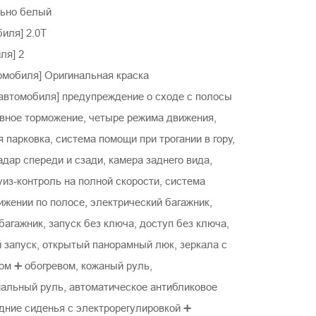
ьно белый
иля] 2.0T
ля] 2
омобиля] Оригинальная краска
автомобиля] предупреждение о сходе с полосы
ивное торможение, четыре режима движения,
 парковка, система помощи при трогании в гору,
дар спереди и сзади, камера заднего вида,
из-контроль на полной скорости, система
жении по полосе, электрический багажник,
агажник, запуск без ключа, доступ без ключа,
 запуск, открытый панорамный люк, зеркала с
ом ➕ обогревом, кожаный руль,
альный руль, автоматическое антибликовое
дние сиденья с электрорегулировкой ➕