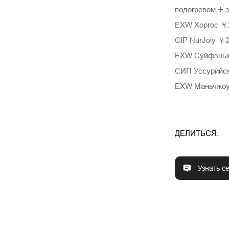
подогревом ➕ 
EXW Хоргос ￥
CIP NurJoly ￥
EXW Суйфэньх
СИП Уссурийс
EXW Маньчжоу
ДЕЛИТЬСЯ:
Узнать с