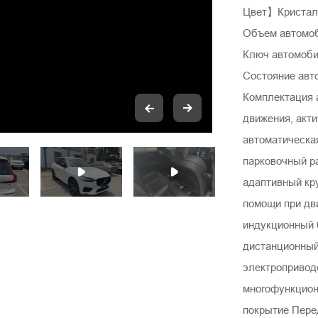
Цвет】Кристал
Объем автомоб
Ключ автомоби
Состояние авт
Комплектация 
движения, акт
автоматическая
парковочный ра
адаптивный кру
помощи при дви
индукционный б
дистанционный
электропривод
многофункцион
покрытие Пере