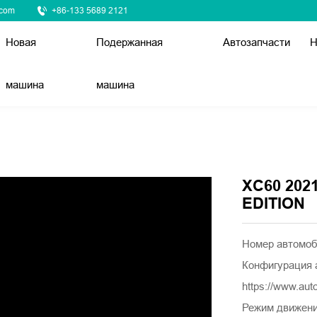
.com
+86-133 5689 2121
Новая
Подержанная
Автозапчасти
Н
машина
машина
XC60 202
EDITION
Номер автомо
Конфигурация 
https://www.au
Режим движен