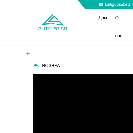
kurt@qdautostar
Дом
О
нас
ВОЗВРАТ