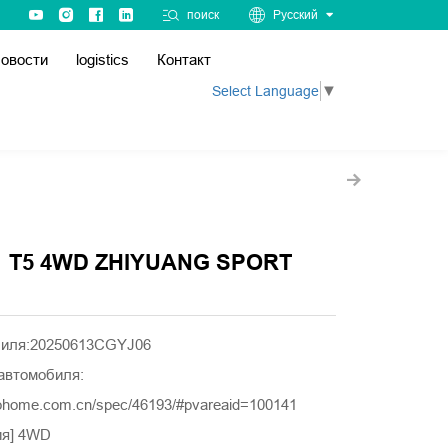
поиск
Русский
овости
logistics
Контакт
Select Language
▼
1 T5 4WD ZHIYUANG SPORT
биля:20250613CGYJ06
автомобиля:
tohome.com.cn/spec/46193/#pvareaid=100141
ия] 4WD