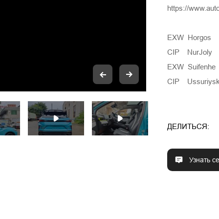
https://www.au
EXW Horgos 
CIP NurJoly 
EXW Suifenhe 
CIP Ussuriys
ДЕЛИТЬСЯ:
Узнать с