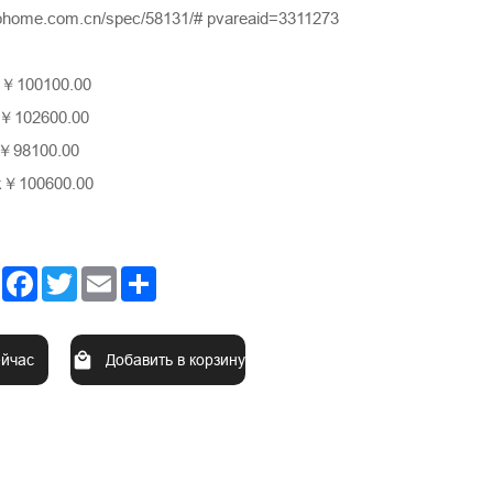
tohome.com.cn/spec/58131/# pvareaid=3311273
￥100100.00
￥102600.00
￥98100.00
k￥100600.00
Facebook
Twitter
Email
Share
ейчас
Добавить в корзину