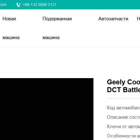
.com
+86-133 5689 2121
Новая
Подержанная
Автозапчасти
Н
машина
машина
Geely Coo
DCT Battle
Код автомоби
Описание сост
Ключи от авто
Особенности а