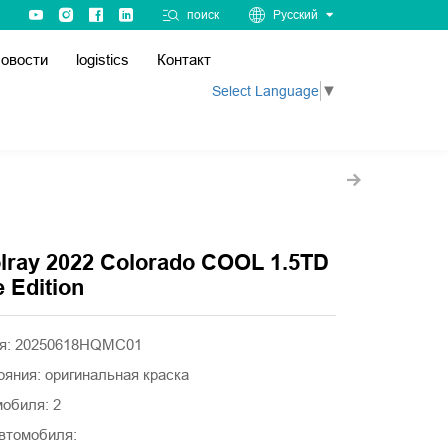
поиск
Русский
овости
logistics
Контакт
Select Language
▼
lray 2022 Colorado COOL 1.5TD
 Edition
ля: 20250618HQMC01
ояния: оригинальная краска
мобиля: 2
втомобиля: