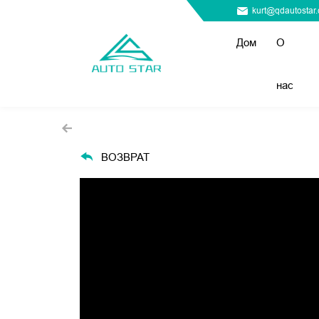
kurt@qdautostar
Дом
О
нас
ВОЗВРАТ