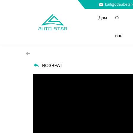
kurt@qdautostar
Дом
О
нас
ВОЗВРАТ