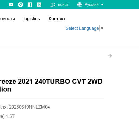
поиск
Русский
овости
logistics
Контакт
Select Language
▼
eeze 2021 240TURBO CVT 2WD
tion
іля: 20250619NNLZM04
е] 1.5T