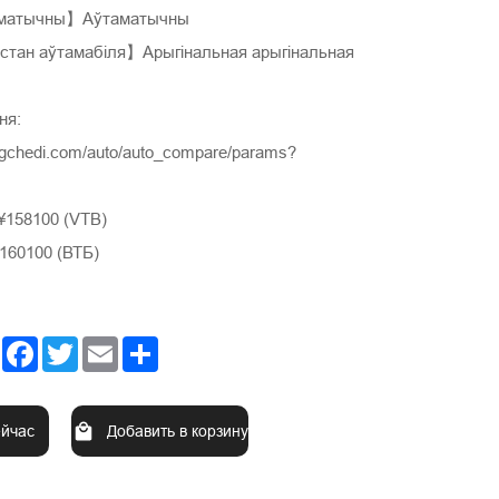
аматычны】Аўтаматычны
тан аўтамабіля】Арыгінальная арыгінальная
ня:
ngchedi.com/auto/auto_compare/params?
¥158100 (VTB)
160100 (ВТБ)
Facebook
Twitter
Email
Share
ейчас
Добавить в корзину