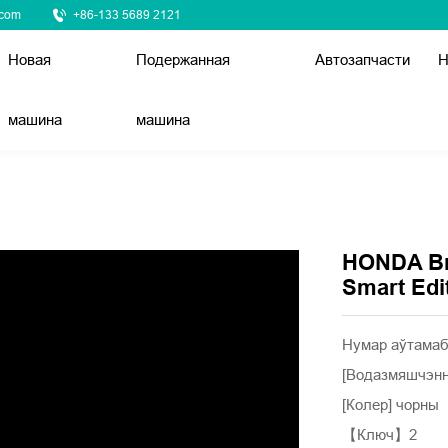
.com
+86-133 5689 2121
Новая
Подержанная
Автозапчасти
Н
машина
машина
HONDA Br
Smart Edi
Нумар аўтамаб
[Водазмяшчэнн
[Колер] чорны
【Ключ】2