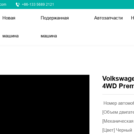
.com
+86-133 5689 2121
Новая
Подержанная
Автозапчасти
Н
машина
машина
Volkswag
4WD Prem
Номер автомо
[Объем двигат
[Механическая
[Цвет] Черный