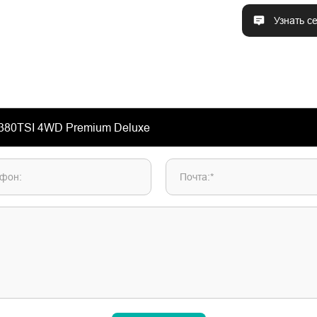
Узнать с
фон:
Почта:*