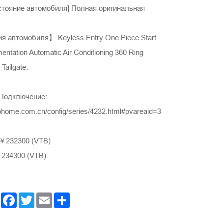
стояние автомобиля] Полная оригинальная
я автомобиля】 Keyless Entry One Piece Start
mentation Automatic Air Conditioning 360 Ring
 Tailgate.
Подключение:
ohome.com.cn/config/series/4232.html#pvareaid=3
 ￥232300 (VTB)
234300 (VTB)
Facebook
Twitter
Email
Share