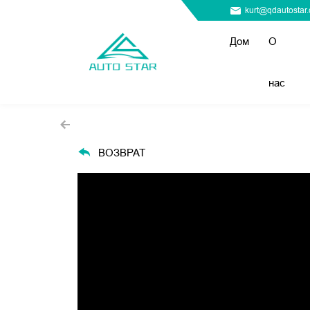
kurt@qdautostar
Дом
О
нас
ВОЗВРАТ