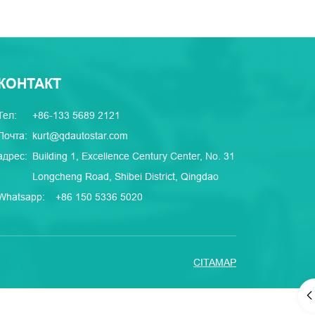
КОНТАКТ
Тел:
+86-133 5689 2121
Почта:
kurt@qdautostar.com
адрес:
Building 1, Excellence Century Center, No. 31
Longcheng Road, Shibei District, Qingdao
Whatsapp:
+86 150 5336 5020
CITAMAP