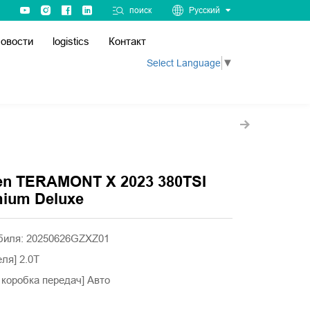
поиск
Русский
овости
logistics
Контакт
Select Language
▼
en TERAMONT X 2023 380TSI
ium Deluxe
биля: 20250626GZXZ01
еля] 2.0T
 коробка передач] Авто