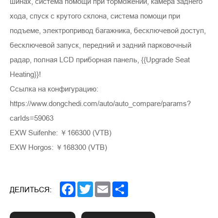
шинах, система помощи при торможении, камера заднего
хода, спуск с крутого склона, система помощи при
подъеме, электропривод багажника, бесключевой доступ,
бесключевой запуск, передний и задний парковочный
радар, полная LCD приборная панель, {{Upgrade Seat
Heating}}!
Ссылка на конфигурацию:
https://www.dongchedi.com/auto/auto_compare/params?
carIds=59063
EXW Suifenhe: ￥166300 (VTB)
EXW Horgos: ￥168300 (VTB)
Facebook
Twitter
Email
Share
ДЕЛИТЬСЯ: