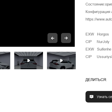
Состояние:ори
Конфигурация 
https://www.au
EXW Horgos 
CIP NurJoly
EXW Suifenhe
CIP Ussuriys
ДЕЛИТЬСЯ:
Узнать с