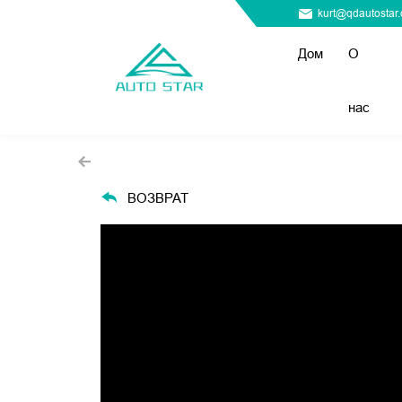
kurt@qdautostar
Дом
О
нас
ВОЗВРАТ