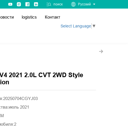
поиск
Русский
овости
logistics
Контакт
Select Language
▼
V4 2021 2.0L CVT 2WD Style
ion
ля:20250704CGYJ03
ства:июль 2021
0KM
мобиля:2