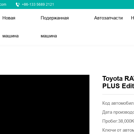
.com
+86-133 5689 2121
Новая
Подержанная
Автозапчасти
Н
машина
машина
Toyota RA
PLUS Edit
Код автомоби
Дата производ
Пробег:38,00
Ключи от авто