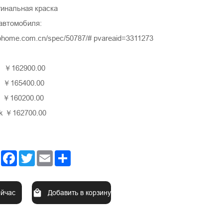
гинальная краска
автомобиля:
tohome.com.cn/spec/50787/# pvareaid=3311273
￥162900.00
 ￥165400.00
 ￥160200.00
k ￥162700.00
Facebook
Twitter
Email
Share
ейчас
Добавить в корзину