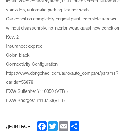
lights, voice control system, LCD touch screen, automatic
start-stop, automatic parking, leather seats.
Car condition:completely original paint, complete screws
without disassembly, no interior wear, quasi new condition
Key: 2
Insurance: expired
Color: black
Connectivity Configuration:
https://www.dongchedi.com/auto/auto_compare/params?
carIds=56878
EXW Suifenhe: ¥110050 (VTB )
EXW Khorgos: ¥113750(VTB)
Facebook
Twitter
Email
Share
ДЕЛИТЬСЯ: