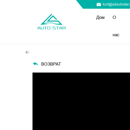
kurt@qdautostar
Дом
О
нас
ВОЗВРАТ