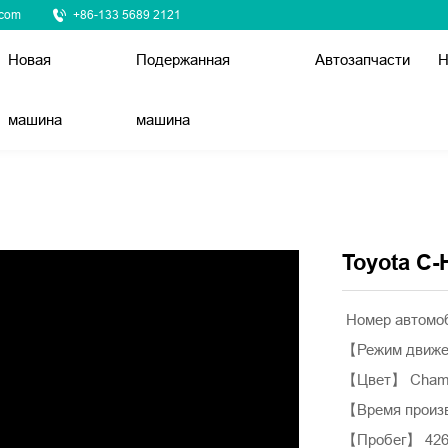
.com
+86-133 5689 2121
Новая
Подержанная
Автозапчасти
Н
машина
машина
Toyota C-
Номер автомо
【Режим движ
【Цвет】 Cham
【Время произ
【Пробег】 42