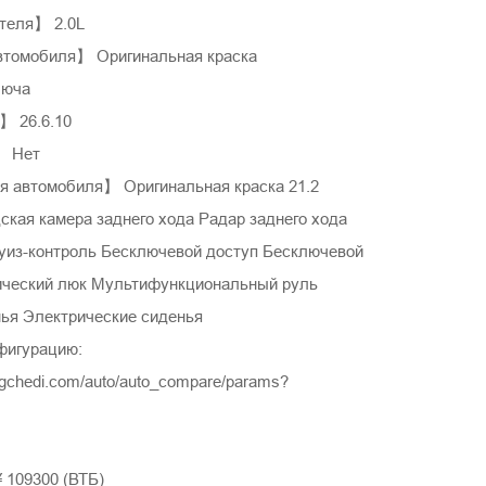
теля】 2.0L
втомобиля】 Оригинальная краска
люча
】 26.6.10
】 Нет
 автомобиля】 Оригинальная краска 21.2
ская камера заднего хода Радар заднего хода
уиз-контроль Бесключевой доступ Бесключевой
ический люк Мультифункциональный руль
ья Электрические сиденья
фигурацию:
ngchedi.com/auto/auto_compare/params?
¥ 109300 (ВТБ)