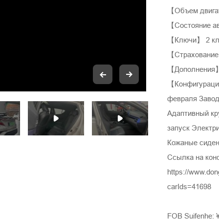
【Объем двига
【Состояние а
【Ключи】 2 к
【Страхование
【Дополнения
【Конфигурация
февраля Завод
Адаптивный кр
запуск Электр
Кожаные сиден
Ссылка на кон
https://www.do
carIds=41698
FOB Suifenhe: 