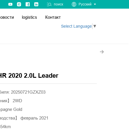
поиск
Русский
овости
logistics
Контакт
Select Language
▼
HR 2020 2.0L Leader
биля: 20250721GZXZ03
ения】 2WD
pagne Gold
водства】 февраль 2021
654km