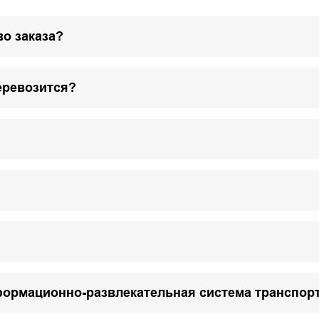
о заказа?
еревозится?
формационно-развлекательная система транспор