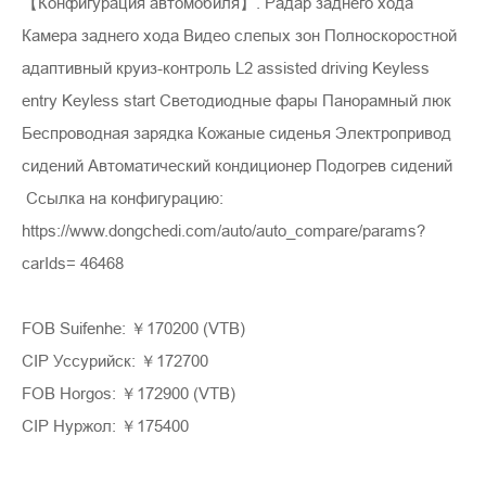
【Конфигурация автомобиля】. Радар заднего хода
Камера заднего хода Видео слепых зон Полноскоростной
адаптивный круиз-контроль L2 assisted driving Keyless
entry Keyless start Светодиодные фары Панорамный люк
Беспроводная зарядка Кожаные сиденья Электропривод
сидений Автоматический кондиционер Подогрев сидений
Ссылка на конфигурацию:
https://www.dongchedi.com/auto/auto_compare/params?
carIds= 46468
FOB Suifenhe: ￥170200 (VTB)
CIP Уссурийск: ￥172700
FOB Horgos: ￥172900 (VTB)
CIP Нуржол: ￥175400