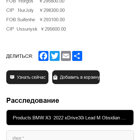
FOB Horgos ￥295800.00
CIP NurJoly ￥298300.00
FOB Suifenhe ￥293100.00
CIP Ussuriysk ￥295600.00
Facebook
Twitter
Email
Share
ДЕЛИТЬСЯ:
Узнать сейчас
Добавить в корзину
Расследование
Имя:*