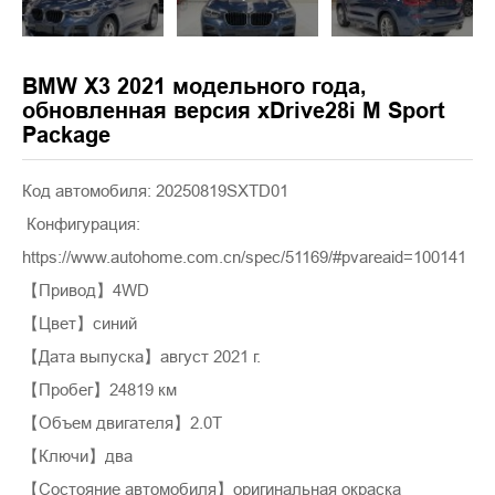
BMW X3 2021 модельного года,
обновленная версия xDrive28i M Sport
Package
Код автомобиля: 20250819SXTD01
Конфигурация:
https://www.autohome.com.cn/spec/51169/#pvareaid=100141
【Привод】4WD
【Цвет】синий
【Дата выпуска】август 2021 г.
【Пробег】24819 км
【Объем двигателя】2.0T
【Ключи】два
【Состояние автомобиля】оригинальная окраска