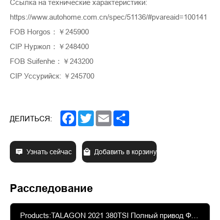
Ссылка на технические характеристики:
https://www.autohome.com.cn/spec/51136/#pvareaid=100141
FOB Horgos：￥245900
CIP Нуржол：￥248400
FOB Suifenhe：￥243200
CIP Уссурийск: ￥245700
Facebook
Twitter
Email
Share
ДЕЛИТЬСЯ:
Узнать сейчас
Добавить в корзину
Расследование