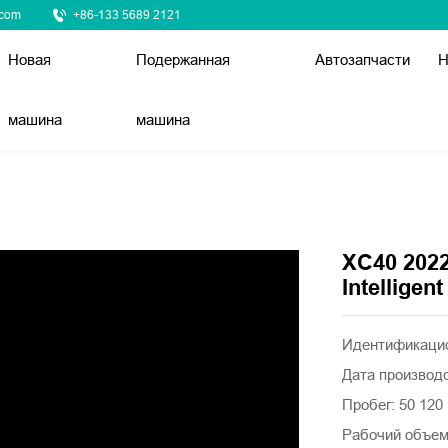
.com
+86-133 5689 2121
Новая
Подержанная
Автозапчасти
Н
машина
машина
XC40 202
Intelligen
Идентификаци
Дата производс
Пробег: 50 120
Рабочий объем 