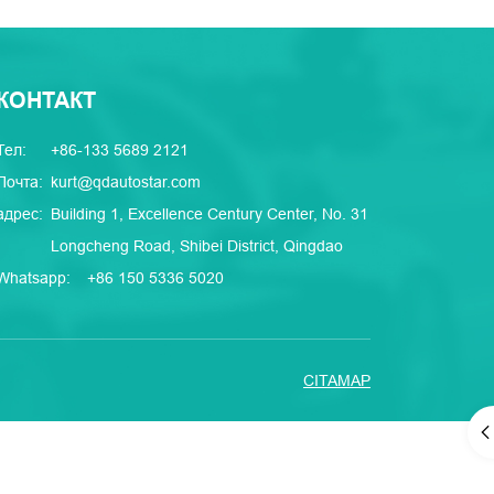
КОНТАКТ
Тел:
+86-133 5689 2121
Почта:
kurt@qdautostar.com
адрес:
Building 1, Excellence Century Center, No. 31
Longcheng Road, Shibei District, Qingdao
Whatsapp:
+86 150 5336 5020
CITAMAP