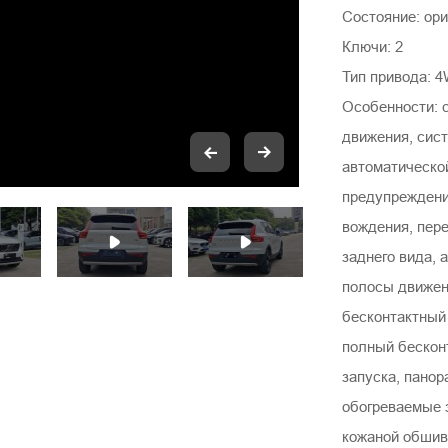
Состояние: ори
Ключи: 2
Тип привода: 
Особенности: 
движения, сис
автоматическо
предупреждени
вождения, пер
заднего вида, 
полосы движен
бесконтактный 
полный бескон
запуска, пано
обогреваемые з
кожаной обшив