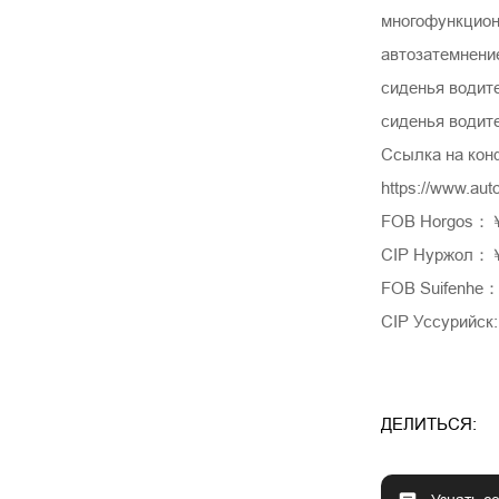
многофункциона
автозатемнени
сиденья водит
сиденья водит
Ссылка на кон
https://www.au
FOB Horgos：
CIP Нуржол：
FOB Suifenhe
CIP Уссурийск
ДЕЛИТЬСЯ: