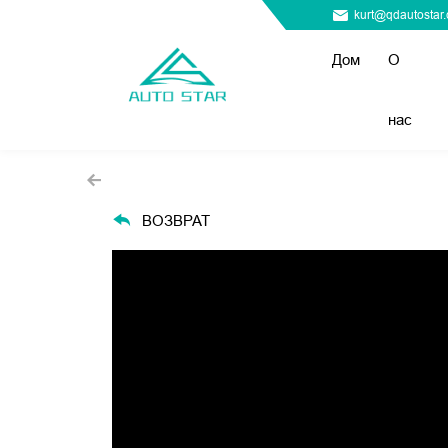
kurt@qdautostar
Дом
О
нас
ВОЗВРАТ