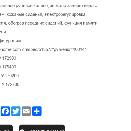
льное рулевое колесо, зеркало заднего вида с
ем, кожаные сиденья, электрорегулировка
еля, обогрев передних сидений, функция памяти
еля
фигурацию:
tohome.com.cn/spec/51857/#pvareaid=100141
￥172900
￥175400
：￥170200
: ￥172700
Facebook
Twitter
Email
Share