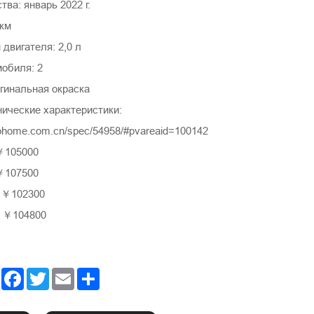
тва: январь 2022 г.
 км
двигателя: 2,0 л
мобиля: 2
гинальная окраска
нические характеристики:
tohome.com.cn/spec/54958/#pvareaid=100142
￥105000
￥107500
：￥102300
: ￥104800
Facebook
Twitter
Email
Share