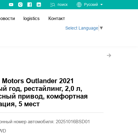
поиск
Русский
овости
logistics
Контакт
Select Language
▼
i Motors Outlander 2021
 год, рестайлинг, 2,0 л,
сный привод, комфортная
ция, 5 мест
нный номер автомобиля: 20251016BSD01
2WD