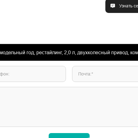
Узнать с
фон:
Почта:*