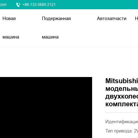
.com
+86-133 5689 2121
Новая
Подержанная
Автозапчасти
Н
машина
машина
Mitsubish
модельный
двухколе
комплекта
Идентификацио
Тип привода: 