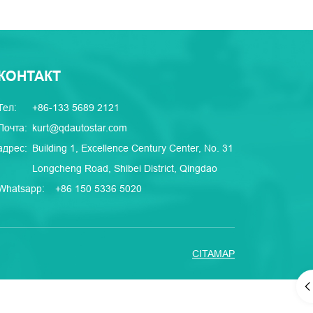
КОНТАКТ
Тел:
+86-133 5689 2121
Почта:
kurt@qdautostar.com
адрес:
Building 1, Excellence Century Center, No. 31
Longcheng Road, Shibei District, Qingdao
Whatsapp:
+86 150 5336 5020
CITAMAP