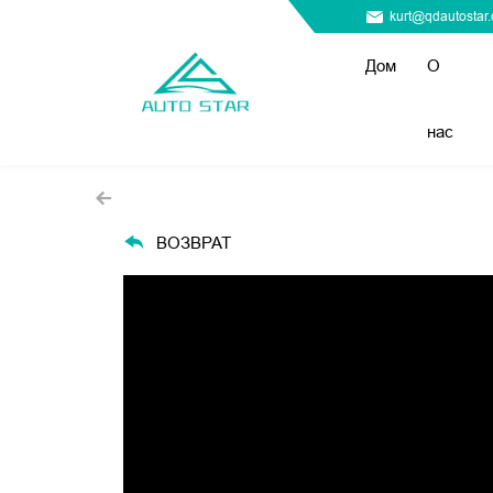
kurt@qdautostar
Дом
О
нас
ВОЗВРАТ