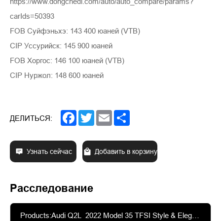
https://www.dongchedi.com/auto/auto_compare/params?
carIds=50393
FOB Суйфэньхэ: 143 400 юаней (VTB)
CIP Уссурийск: 145 900 юаней
FOB Хоргос: 146 100 юаней (VTB)
CIP Нуржол: 148 600 юаней
Facebook
Twitter
Email
Share
ДЕЛИТЬСЯ:
Узнать сейчас
Добавить в корзину
Расследование