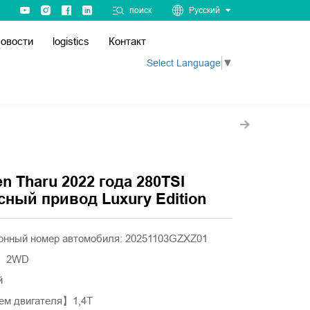
поиск
Русский
овости
logistics
Контакт
Select Language
▼
n Tharu 2022 года 280TSI
сный привод Luxury Edition
нный номер автомобиля: 20251103GZXZ01
а】2WD
й
ем двигателя】1,4T