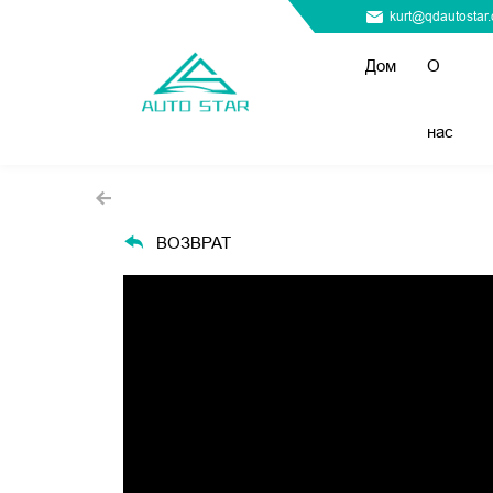
kurt@qdautostar
Дом
О
нас
ВОЗВРАТ