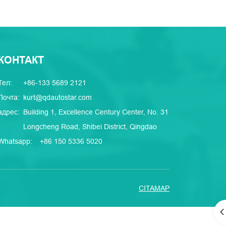
КОНТАКТ
Тел:
+86-133 5689 2121
Почта:
kurt@qdautostar.com
адрес:
Building 1, Excellence Century Center, No. 31
Longcheng Road, Shibei District, Qingdao
Whatsapp:
+86 150 5336 5020
CITAMAP