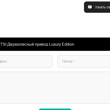
Узнать с
фон:
Почта:*