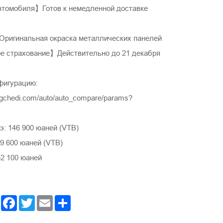
томобиля】Готов к немедленной доставке
игинальная окраска металлических панелей
 страхование】Действительно до 21 декабря
фигурацию:
ngchedi.com/auto/auto_compare/params?
: 146 900 юаней (VTB)
9 600 юаней (VTB)
52 100 юаней
Facebook
Twitter
Email
Share