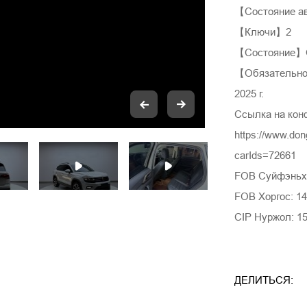
【Состояние ав
【Ключи】2
【Состояние】Ор
【Обязательное
2025 г.
Ссылка на кон
https://www.do
carIds=72661
FOB Суйфэньхэ
FOB Хоргос: 14
CIP Нуржол: 1
ДЕЛИТЬСЯ: