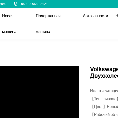
.com
+86-133 5689 2121
Новая
Подержанная
Автозапчасти
Н
машина
машина
Volkswage
Двухколе
Идентификацио
【Тип привод
【Цвет】Белы
【Рабочий объ