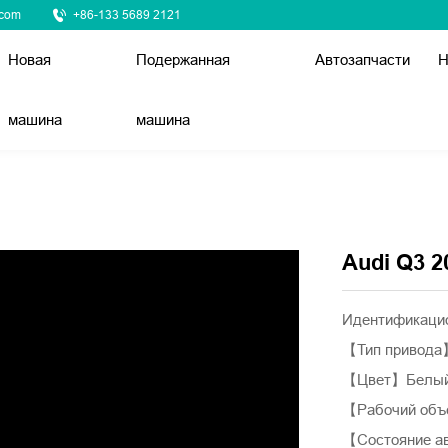
.com
+86-133 5689 2121
Новая
Подержанная
Автозапчасти
Н
машина
машина
Audi Q3 2
Идентификацио
【Тип привод
【Цвет】Белы
【Рабочий объе
【Состояние а