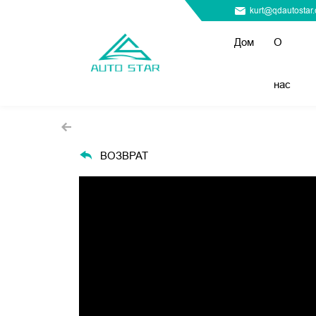
kurt@qdautostar
Дом
О
нас
ВОЗВРАТ