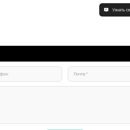
Узнать с
фон:
Почта:*