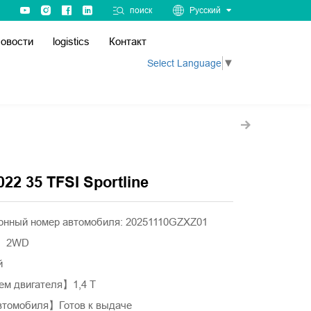
поиск
Русский
овости
logistics
Контакт
Select Language
▼
022 35 TFSI Sportline
нный номер автомобиля: 20251110GZXZ01
а】2WD
й
м двигателя】1,4 Т
втомобиля】Готов к выдаче