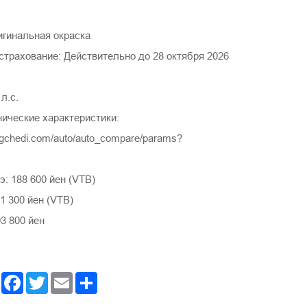
игинальная окраска
страхование: Действительно до 28 октября 2026
л.с.
нические характеристики:
ngchedi.com/auto/auto_compare/params?
: 188 600 йен (VTB)
1 300 йен (VTB)
3 800 йен
Facebook
Twitter
Email
Share