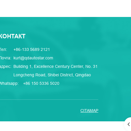
КОНТАКТ
Тел:
+86-133 5689 2121
Почта:
kurt@qdautostar.com
адрес:
Building 1, Excellence Century Center, No. 31
Longcheng Road, Shibei District, Qingdao
Whatsapp:
+86 150 5336 5020
CITAMAP