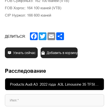
FOB Суйфэньхэ: 162 100 юаней (VTB)
FOB Хоргос: 164 100 юаней (VTB)
CIP Нуржол: 166 600 юаней
Facebook
Twitter
Email
Share
ДЕЛИТЬСЯ:
Узнать сейчас
Добавить в корзину
Расследование
Имя:*