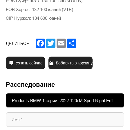
FOB Суйфэньхэ: 130 100 юаней (VTB)
FOB Хоргос: 132 100 юаней (VTB)
CIP Нуржол: 134 600 юаней
Facebook
Twitter
Email
Share
ДЕЛИТЬСЯ:
Узнать сейчас
Добавить в корзину
Расследование
Имя:*