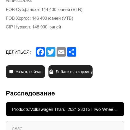
carIds=48264
FOB Суйфэньхэ: 144 400 юаней (VTB)
FOB Хоргос: 146 400 юаней (VTB)
CIP Нуржол: 148 900 юаней
Facebook
Twitter
Email
Share
ДЕЛИТЬСЯ:
Узнать сейчас
Добавить в корзину
Расследование
Имя:*