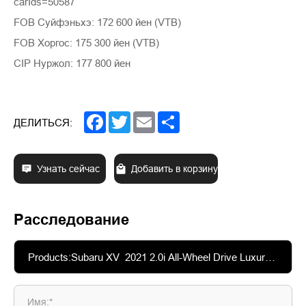
carIds=50587
FOB Суйфэньхэ: 172 600 йен (VTB)
FOB Хоргос: 175 300 йен (VTB)
CIP Нуржол: 177 800 йен
Facebook
Twitter
Email
Share
ДЕЛИТЬСЯ:
Узнать сейчас
Добавить в корзину
Расследование
Имя:*