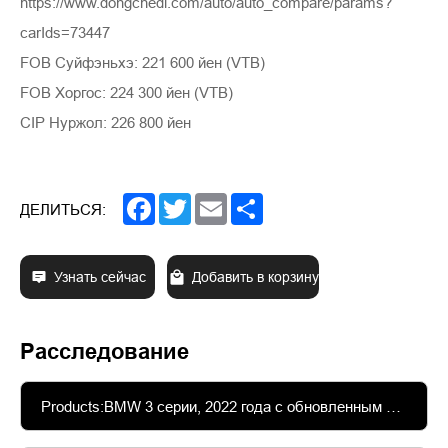
https://www.dongchedi.com/auto/auto_compare/params?
carIds=73447
FOB Суйфэньхэ: 221 600 йен (VTB)
FOB Хоргос: 224 300 йен (VTB)
CIP Нуржол: 226 800 йен
Facebook
Twitter
Email
Share
ДЕЛИТЬСЯ:
Узнать сейчас
Добавить в корзину
Расследование