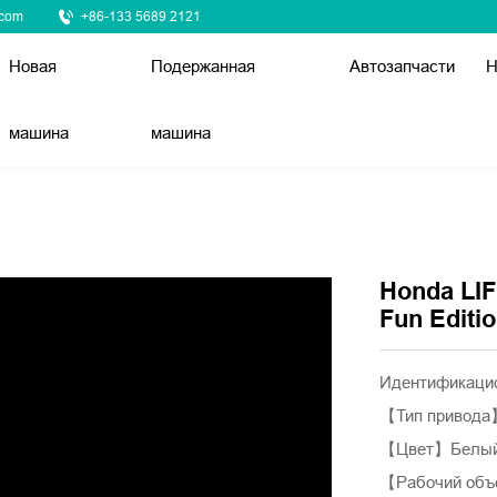
.com
+86-133 5689 2121
Новая
Подержанная
Автозапчасти
Н
машина
машина
Honda LIF
Fun Editi
Идентификаци
【Тип привода
【Цвет】Белы
【Рабочий объе