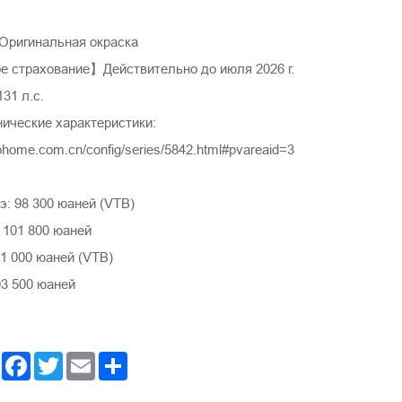
ригинальная окраска
 страхование】Действительно до июля 2026 г.
1 л.с.
нические характеристики:
ohome.com.cn/config/series/5842.html#pvareaid=3
: 98 300 юаней (VTB)
 101 800 юаней
1 000 юаней (VTB)
03 500 юаней
Facebook
Twitter
Email
Share