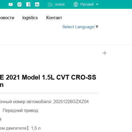
поиск
Русский
овости
logistics
Контакт
Select Language
▼
E 2021 Model 1.5L CVT CRO-SS
on
онный номер автомобиля: 20251226GZXZ04
】Передний привод
й
м двигателя】1,5 л