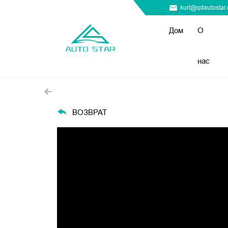
kurt@qdautostar
Дом
О
нас
ВОЗВРАТ