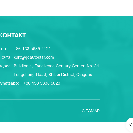
КОНТАКТ
Тел:
+86-133 5689 2121
Почта:
kurt@qdautostar.com
адрес:
Building 1, Excellence Century Center, No. 31
Longcheng Road, Shibei District, Qingdao
Whatsapp:
+86 150 5336 5020
CITAMAP