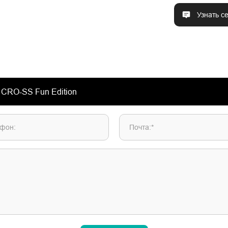
Узнать с
фон:
Почта:*