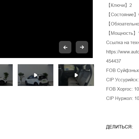
【Ключи】2
【Состояние】О
【Обязательное
【Мощность】13
Ссылка на тех
https://www.aut
454437
FOB Суйфэньхэ
CIP Уссурийск:
FOB Хоргос: 10
CIP Нуржол: 1
ДЕЛИТЬСЯ: