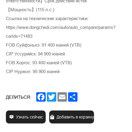
ответственности】Срок действия истек
【Мощность】(115 л.с.)
Ссылка на технические характеристики:
https://www.dongchedi.com/auto/auto_compare/params?
carIds=71483
FOB Суйфэньхэ: 91 400 юаней (VTB)
CIP Уссурийск: 94 900 юаней
FOB Хоргос: 93 400 юаней (VTB)
CIP Нуржол: 95 900 юаней
Facebook
Twitter
Email
Share
ДЕЛИТЬСЯ:
Узнать сейчас
Добавить в корзину