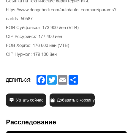
Ссылка на технические характеристики:
https://www.dongchedi.com/auto/auto_compare/params?
carIds=50587
FOB Суйфэньхэ: 173 900 йен (VTB)
CIP Уссурийск: 177 400 йен
FOB Хоргос: 176 600 йен (VTB)
CIP Нуржол: 179 100 йен
Facebook
Twitter
Email
Share
ДЕЛИТЬСЯ:
Узнать сейчас
Добавить в корзину
Расследование