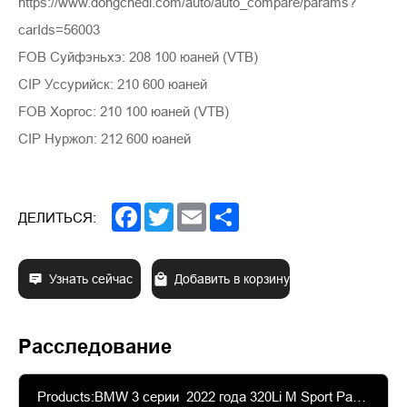
https://www.dongchedi.com/auto/auto_compare/params?
carIds=56003
FOB Суйфэньхэ: 208 100 юаней (VTB)
CIP Уссурийск: 210 600 юаней
FOB Хоргос: 210 100 юаней (VTB)
CIP Нуржол: 212 600 юаней
Facebook
Twitter
Email
Share
ДЕЛИТЬСЯ:
Узнать сейчас
Добавить в корзину
Расследование