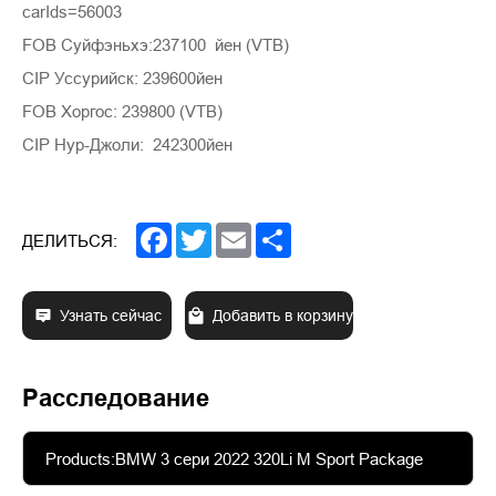
carIds=56003
FOB Суйфэньхэ:237100 йен (VTB)
CIP Уссурийск: 239600йен
FOB Хоргос: 239800 (VTB)
CIP Нур-Джоли: 242300йен
Facebook
Twitter
Email
Share
ДЕЛИТЬСЯ:
Узнать сейчас
Добавить в корзину
Расследование