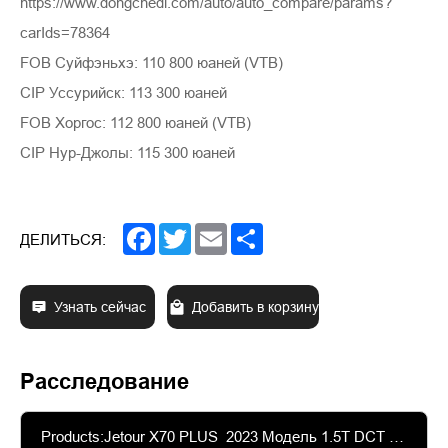
https://www.dongchedi.com/auto/auto_compare/params?
carIds=78364
FOB Суйфэньхэ: 110 800 юаней (VTB)
CIP Уссурийск: 113 300 юаней
FOB Хоргос: 112 800 юаней (VTB)
CIP Нур-Джолы: 115 300 юаней
Facebook
Twitter
Email
Share
ДЕЛИТЬСЯ:
Узнать сейчас
Добавить в корзину
Расследование