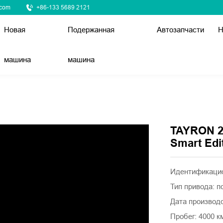
.com
+86-133 5689 2121
Новая
Подержанная
Автозапчасти
Н
машина
машина
TAYRON 2
Smart Edi
Идентификаци
Тип привода: 
Дата производст
Пробег: 4000 к