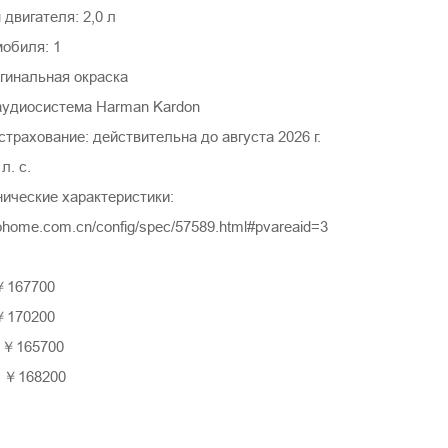
двигателя: 2,0 л
мобиля: 1
гинальная окраска
аудиосистема Harman Kardon
трахование: действительна до августа 2026 г.
л. с.
нические характеристики:
tohome.com.cn/config/spec/57589.html#pvareaid=3
￥167700
￥170200
：￥165700
: ￥168200