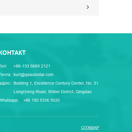
КОНТАКТ
Тел:
+86-133 5689 2121
Почта:
kurt@qdautostar.com
адрес:
Building 1, Excellence Century Center, No. 31
Longcheng Road, Shibei District, Qingdao
Whatsapp:
+86 150 5336 5020
CITAMAP