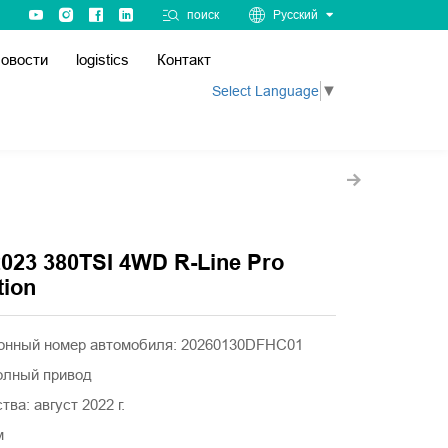
поиск
Русский
овости
logistics
Контакт
Select Language
▼
023 380TSI 4WD R-Line Pro
tion
онный номер автомобиля: 20260130DFHC01
полный привод
ва: август 2022 г.
м