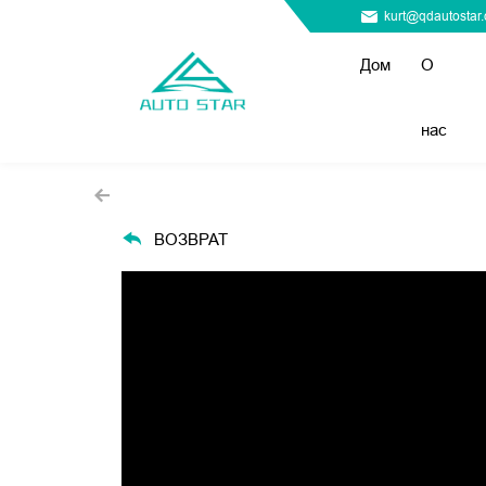
kurt@qdautostar
Дом
О
нас
ВОЗВРАТ