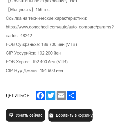
【Обязательное страхование】Нет
【Мощность】156 л.с.
Ссылка на технические характеристики:
https://www.dongchedi.com/auto/auto_compare/params?
carIds=48242
FOB Суйфэньхэ: 189 700 йен (VTB)
CIP Уссурийск: 192 200 йен
FOB Хоргос: 192 400 йен (VTB)
CIP Нур-Джолы: 194 900 йен
Facebook
Twitter
Email
Share
ДЕЛИТЬСЯ:
Узнать сейчас
Добавить в корзину