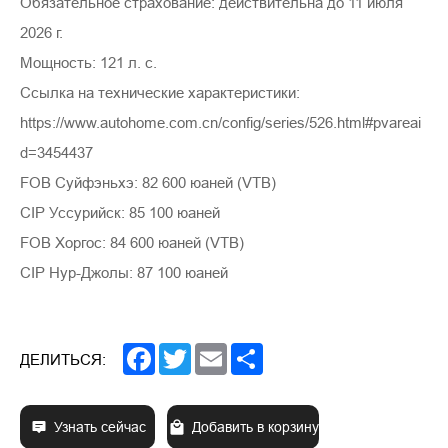
Обязательное страхование: действительна до 11 июля
2026 г.
Мощность: 121 л. с.
Ссылка на технические характеристики:
https://www.autohome.com.cn/config/series/526.html#pvareai
d=3454437
FOB Суйфэньхэ: 82 600 юаней (VTB)
CIP Уссурийск: 85 100 юаней
FOB Хоргос: 84 600 юаней (VTB)
CIP Нур-Джолы: 87 100 юаней
Facebook
Twitter
Email
Share
ДЕЛИТЬСЯ:
Узнать сейчас
Добавить в корзину