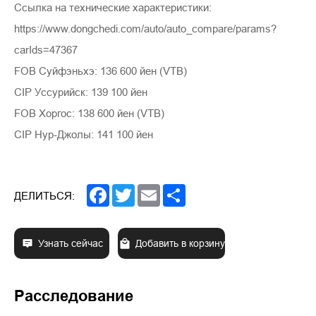
Ссылка на технические характеристики:
https://www.dongchedi.com/auto/auto_compare/params?
carIds=47367
FOB Суйфэньхэ: 136 600 йен (VTB)
CIP Уссурийск: 139 100 йен
FOB Хоргос: 138 600 йен (VTB)
CIP Нур-Джолы: 141 100 йен
Facebook
Twitter
Email
Share
ДЕЛИТЬСЯ:
Узнать сейчас
Добавить в корзину
Расследование