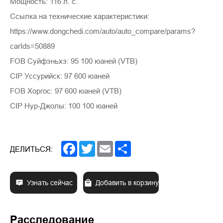
Мощность: 116 л. с.
Ссылка на технические характеристики:
https://www.dongchedi.com/auto/auto_compare/params?
carIds=50889
FOB Суйфэньхэ: 95 100 юаней (VTB)
CIP Уссурийск: 97 600 юаней
FOB Хоргос: 97 600 юаней (VTB)
CIP Нур-Джолы: 100 100 юаней
Facebook
Twitter
Email
Share
ДЕЛИТЬСЯ:
Узнать сейчас
Добавить в корзину
Расследование