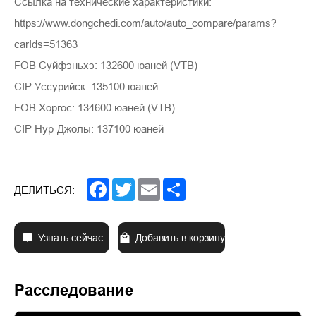
Ссылка на технические характеристики:
https://www.dongchedi.com/auto/auto_compare/params?
carIds=51363
FOB Суйфэньхэ: 132600 юаней (VTB)
CIP Уссурийск: 135100 юаней
FOB Хоргос: 134600 юаней (VTB)
CIP Нур-Джолы: 137100 юаней
Facebook
Twitter
Email
Share
ДЕЛИТЬСЯ:
Узнать сейчас
Добавить в корзину
Расследование