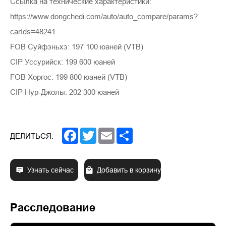
Ссылка на технические характеристики:
https://www.dongchedi.com/auto/auto_compare/params?
carIds=48241
FOB Суйфэньхэ: 197 100 юаней (VTB)
CIP Уссурийск: 199 600 юаней
FOB Хоргос: 199 800 юаней (VTB)
CIP Нур-Джолы: 202 300 юаней
Facebook
Twitter
Email
Share
ДЕЛИТЬСЯ:
Узнать сейчас
Добавить в корзину
Расследование