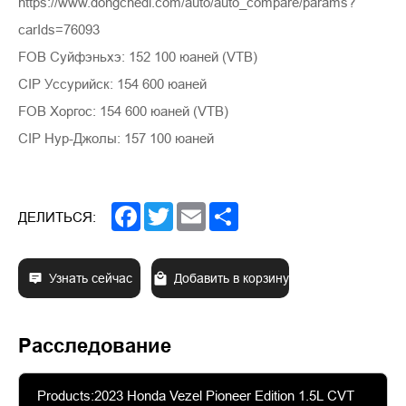
https://www.dongchedi.com/auto/auto_compare/params?
carIds=76093
FOB Суйфэньхэ: 152 100 юаней (VTB)
CIP Уссурийск: 154 600 юаней
FOB Хоргос: 154 600 юаней (VTB)
CIP Нур-Джолы: 157 100 юаней
Facebook
Twitter
Email
Share
ДЕЛИТЬСЯ:
Узнать сейчас
Добавить в корзину
Расследование