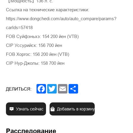
【Мощность】136 л. с.
Ссылка на технические характеристики:
https://www.dongchedi.com/auto/auto_compare/params?
carIds=57418
FOB Суйфэньхэ: 154 200 йен (VTB)
CIP Уссурийск: 156 700 йен
FOB Хоргос: 156 200 йен (VTB)
CIP Нур-Джолы: 158 700 йен
Facebook
Twitter
Email
Share
ДЕЛИТЬСЯ:
Узнать сейчас
Добавить в корзину
Расследование