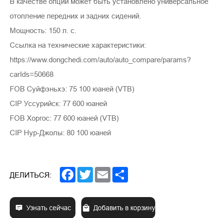
В качестве опции может быть установлено универсальное
отопление передних и задних сидений.
Мощность: 150 л. с.
Ссылка на технические характеристики:
https://www.dongchedi.com/auto/auto_compare/params?
carIds=50668
FOB Суйфэньхэ: 75 100 юаней (VTB)
CIP Уссурийск: 77 600 юаней
FOB Хоргос: 77 600 юаней (VTB)
CIP Нур-Джолы: 80 100 юаней
Facebook
Twitter
Email
Share
ДЕЛИТЬСЯ:
Узнать сейчас
Добавить в корзину