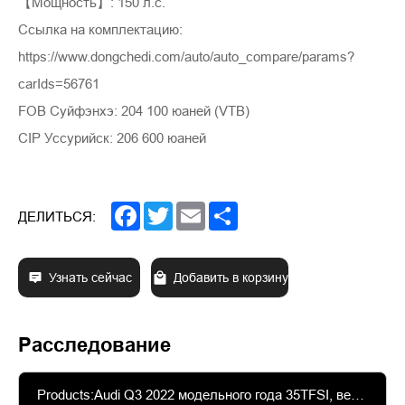
【Мощность】: 150 л.с.
Ссылка на комплектацию:
https://www.dongchedi.com/auto/auto_compare/params?
carIds=56761
FOB Суйфэнхэ: 204 100 юаней (VTB)
CIP Уссурийск: 206 600 юаней
Facebook
Twitter
Email
Share
ДЕЛИТЬСЯ:
Узнать сейчас
Добавить в корзину
Расследование