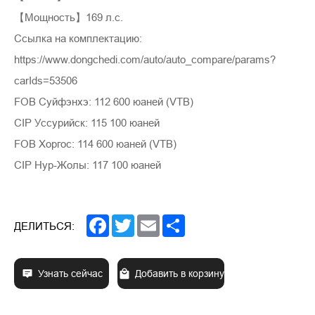
【Мощность】169 л.с.
Ссылка на комплектацию:
https://www.dongchedi.com/auto/auto_compare/params?
carIds=53506
FOB Суйфэнхэ: 112 600 юаней (VTB)
CIP Уссурийск: 115 100 юаней
FOB Хоргос: 114 600 юаней (VTB)
CIP Нур-Жолы: 117 100 юаней
Facebook
Twitter
Email
Share
ДЕЛИТЬСЯ:
Узнать сейчас
Добавить в корзину