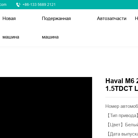
.com
+86-133 5689 2121
Новая
Подержанная
Автозапчасти
Н
машина
машина
Haval M6
1.5TDCT L
Номер автомо
【Тип привод
【Цвет】Белы
【Дата выпуск