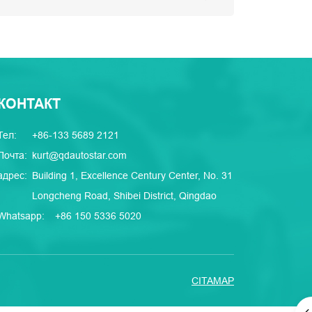
КОНТАКТ
Тел:
+86-133 5689 2121
Почта:
kurt@qdautostar.com
адрес:
Building 1, Excellence Century Center, No. 31
Longcheng Road, Shibei District, Qingdao
Whatsapp:
+86 150 5336 5020
CITAMAP