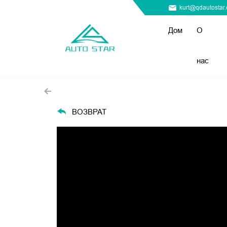
kurt@qdautostar
Дом
О
нас
ВОЗВРАТ