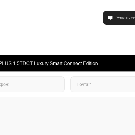
Узнать с
фон:
Почта:*