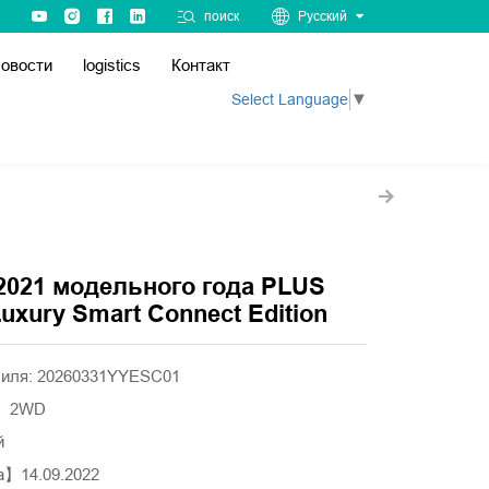
поиск
Русский
овости
logistics
Контакт
Select Language
▼
 2021 модельного года PLUS
uxury Smart Connect Edition
биля: 20260331YYESC01
а】2WD
й
а】14.09.2022