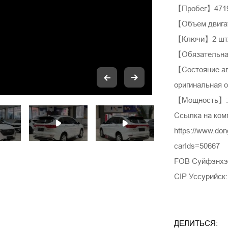
【Пробег】4719
【Объем двига
【Ключи】2 шт
【Обязательная
【Состояние а
оригинальная 
【Мощность】: 
Ссылка на ком
https://www.do
carIds=50667
FOB Суйфэнхэ:
CIP Уссурийск:
ДЕЛИТЬСЯ: