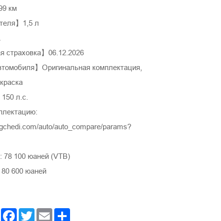
9 км
теля】1,5 л
.
 страховка】06.12.2026
втомобиля】Оригинальная комплектация,
окраска
150 л.с.
плектацию:
ngchedi.com/auto/auto_compare/params?
 78 100 юаней (VTB)
 80 600 юаней
Facebook
Twitter
Email
Share