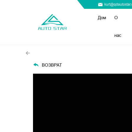
kurt@qdautostar
Дом
О
нас
ВОЗВРАТ