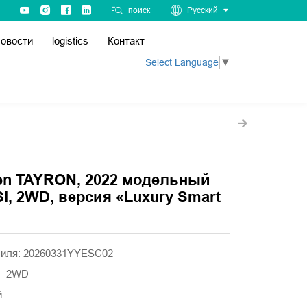
поиск
Русский
овости
logistics
Контакт
Select Language
▼
en TAYRON, 2022 модельный
SI, 2WD, версия «Luxury Smart
биля: 20260331YYESC02
а】2WD
й