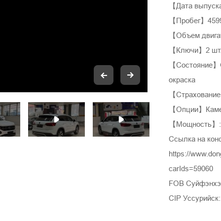
【Дата выпуск
【Пробег】4599
【Объем двига
【Ключи】2 шт
【Состояние】Ор
окраска
【Страхование
【Опции】Камера
【Мощность】: 
Ссылка на кон
https://www.do
carIds=59060
FOB Суйфэнхэ:
CIP Уссурийск: