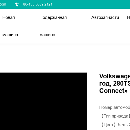
.com
+86-133 5689 2121
Новая
Подержанная
Автозапчасти
Н
машина
машина
Volkswag
год, 280T
Connect»
Номер автомо
【Тип привод
【Цвет】белы