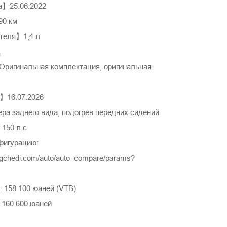
а】25.06.2022
0 км
теля】1,4 л
.
игинальная комплектация, оригинальная
】16.07.2026
 заднего вида, подогрев передних сидений
150 л.с.
фигурацию:
ngchedi.com/auto/auto_compare/params?
 158 100 юаней (VTB)
 160 600 юаней