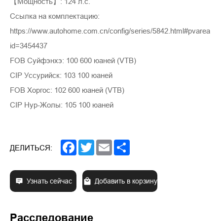
【Мощность】: 124 л.с.
Ссылка на комплектацию:
https://www.autohome.com.cn/config/series/5842.html#pvarea
id=3454437
FOB Суйфэнхэ: 100 600 юаней (VTB)
CIP Уссурийск: 103 100 юаней
FOB Хоргос: 102 600 юаней (VTB)
CIP Нур-Жолы: 105 100 юаней
Facebook
Twitter
Email
Share
ДЕЛИТЬСЯ:
Узнать сейчас
Добавить в корзину
Расследование