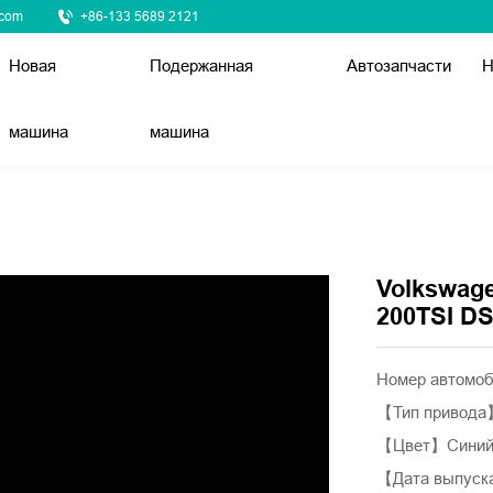
.com
+86-133 5689 2121
Новая
Подержанная
Автозапчасти
Н
машина
машина
Volkswag
200TSI D
Номер автомоб
【Тип привода
【Цвет】Сини
【Дата выпуска