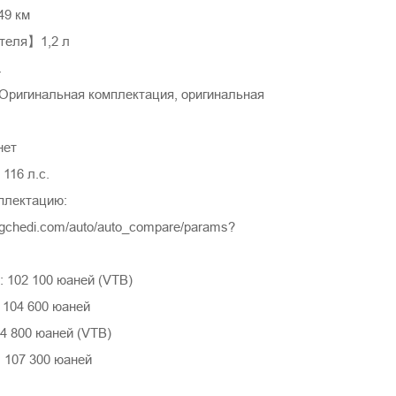
9 км
теля】1,2 л
.
игинальная комплектация, оригинальная
нет
16 л.с.
плектацию:
ngchedi.com/auto/auto_compare/params?
 102 100 юаней (VTB)
 104 600 юаней
4 800 юаней (VTB)
 107 300 юаней