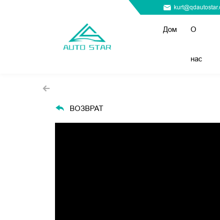
kurt@qdautostar
Дом
О
нас
ВОЗВРАТ