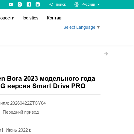
поиск
Русский
овости
logistics
Контакт
Select Language
▼
en Bora 2023 модельного года
SG версия Smart Drive PRO
иля: 20260422ZTCY04
】Передний привод
й
】Июнь 2022 г.