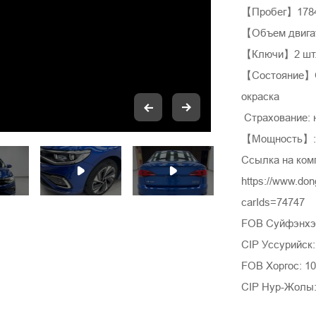
【Пробег】1784
【Объем двига
【Ключи】2 шт
【Состояние】Ор
окраска
Страхование: 
【Мощность】: 1
Ссылка на ком
https://www.do
carIds=74747
FOB Суйфэнхэ:
CIP Уссурийск:
FOB Хоргос: 10
CIP Нур-Жолы: